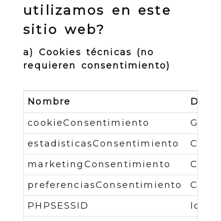
utilizamos en este
sitio web?
a) Cookies técnicas (no
requieren consentimiento)
Nombre
Descr
cookieConsentimiento
Gesti
estadisticasConsentimiento
Contr
marketingConsentimiento
Contr
preferenciasConsentimiento
Contr
PHPSESSID
Ident