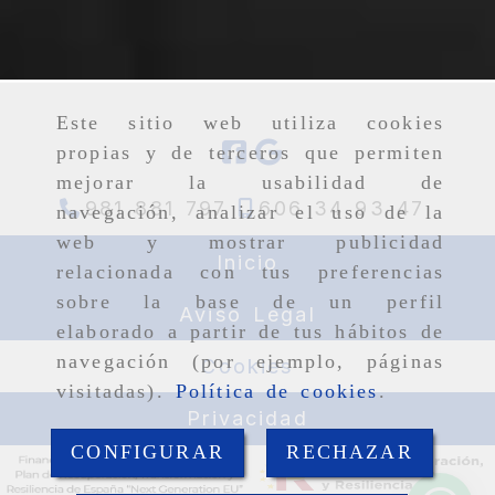
Este sitio web utiliza cookies
propias y de terceros que permiten
mejorar la usabilidad de
981 881 797
606 34 93 47
navegación, analizar el uso de la
web y mostrar publicidad
Inicio
relacionada con tus preferencias
sobre la base de un perfil
Aviso Legal
elaborado a partir de tus hábitos de
navegación (por ejemplo, páginas
Cookies
visitadas).
Política de cookies
.
Privacidad
CONFIGURAR
RECHAZAR